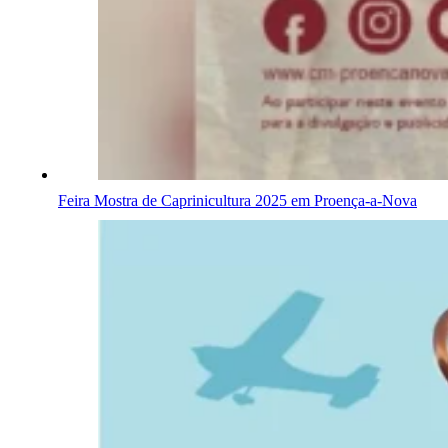
Feira Mostra de Caprinicultura 2025 em Proença-a-Nova