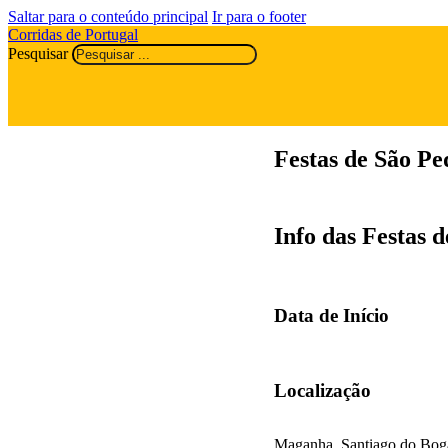
Saltar para o conteúdo principal
Ir para o footer
Corridas de Portugal
Pesquisar
Festas de São P
Info das Festas 
Data de Início
Localização
Maganha, Santiago do Bog