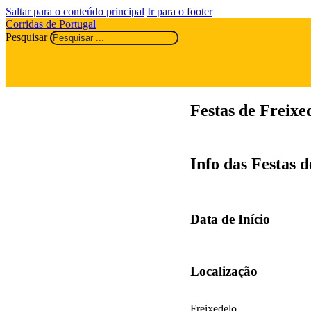
Saltar para o conteúdo principal
Ir para o footer
Corridas de Portugal
Pesquisar
Festas de Freixe
Info das Festas 
Data de Início
Localização
Freixedelo