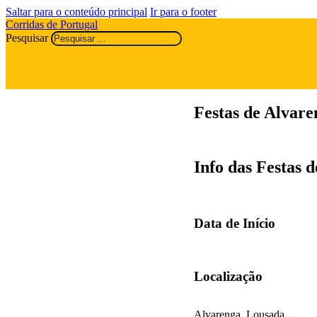
Saltar para o conteúdo principal
Ir para o footer
Corridas de Portugal
Pesquisar
Festas de Alvare
Info das Festas 
Data de Início
Localização
Alvarenga, Lousada