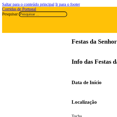
Saltar para o conteúdo principal
Ir para o footer
Corridas de Portugal
Pesquisar
Festas da Senho
Info das Festas 
Data de Início
Localização
Tocha