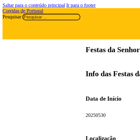
Saltar para o conteúdo principal
Ir para o footer
Corridas de Portugal
Pesquisar
Festas da Senho
Info das Festas 
Data de Início
20250530
Localização