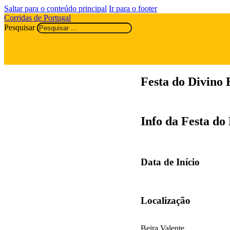
Saltar para o conteúdo principal
Ir para o footer
Corridas de Portugal
Pesquisar
Festa do Divino 
Info da Festa do
Data de Início
Localização
Beira Valente