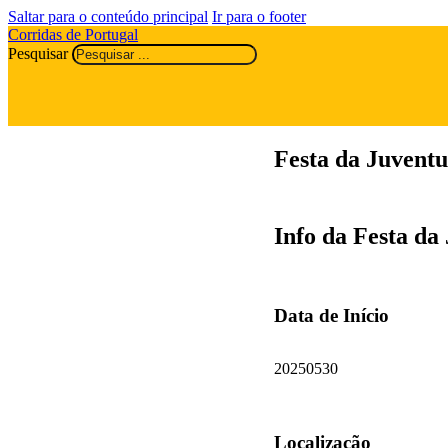
Saltar para o conteúdo principal
Ir para o footer
Corridas de Portugal
Pesquisar
Festa da Juvent
Info da Festa da
Data de Início
20250530
Localização