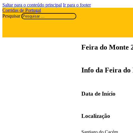
Saltar para o conteúdo principal
Ir para o footer
Corridas de Portugal
Pesquisar
Feira do Monte 
Info da Feira do
Data de Início
Localização
Santiago do Cacém