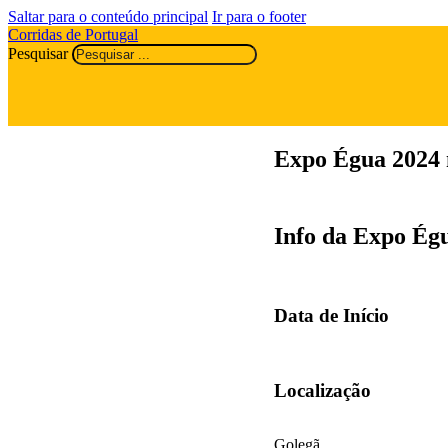
Saltar para o conteúdo principal
Ir para o footer
Corridas de Portugal
Pesquisar
Expo Égua 2024 
Info da Expo Ég
Data de Início
Localização
Golegã