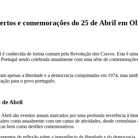
ertos e comemorações do 25 de Abril em Oli
l é conhecida de forma comum pela Revolução dos Cravos. Esta é uma 
e Portugal sendo celebrada anualmente com uma série de comemorações, c
am apenas a liberdade e a democracia conquistadas em 1974, mas tam
ação para o povo português.
de Abril
bril são eventos anuais marcados por uma profunda reverência à hist
Bairro conta anualmente com um cartaz de atividades, desde cerimónias o
licas bem como desfiles comemorativos.
entos de reflexão sobre a importância da liberdade e da democracia, e