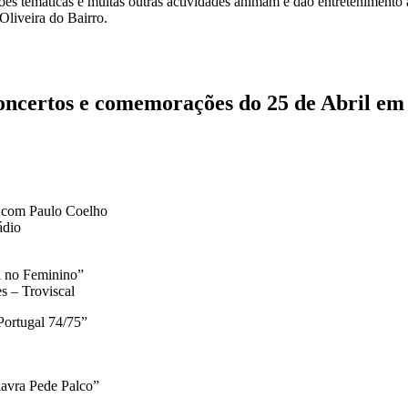
ções temáticas e muitas outras actividades animam e dão entretenimento 
Oliveira do Bairro.
ncertos e comemorações do 25 de Abril em 
 com Paulo Coelho
ádio
il no Feminino”
s – Troviscal
Portugal 74/75”
lavra Pede Palco”