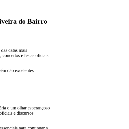
veira do Bairro
das datas mais
oncertos e festas oficiais
bém dão excelentes
ória e um olhar esperançoso
ficiais e discursos
ssenciais para continuar a