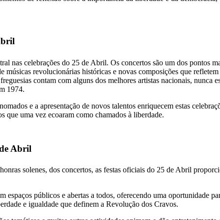
bril
al nas celebrações do 25 de Abril. Os concertos são um dos pontos mai
 músicas revolucionárias históricas e novas composições que refletem 
 freguesias contam com alguns dos melhores artistas nacionais, nunca 
em 1974.
renomados e a apresentação de novos talentos enriquecem estas celebraç
os que uma vez ecoaram como chamados à liberdade.
 de Abril
honras solenes, dos concertos, as festas oficiais do 25 de Abril propo
 em espaços públicos e abertas a todos, oferecendo uma oportunidade pa
iberdade e igualdade que definem a Revolução dos Cravos.