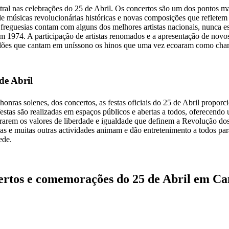
al nas celebrações do 25 de Abril. Os concertos são um dos pontos mai
 músicas revolucionárias históricas e novas composições que refletem 
 freguesias contam com alguns dos melhores artistas nacionais, nunca 
 1974. A participação de artistas renomados e a apresentação de novos
idões que cantam em uníssono os hinos que uma vez ecoaram como cham
 de Abril
honras solenes, dos concertos, as festas oficiais do 25 de Abril propo
 festas são realizadas em espaços públicos e abertas a todos, oferecend
brarem os valores de liberdade e igualdade que definem a Revolução do
icas e muitas outras actividades animam e dão entretenimento a todos par
ede.
ertos e comemorações do 25 de Abril em C