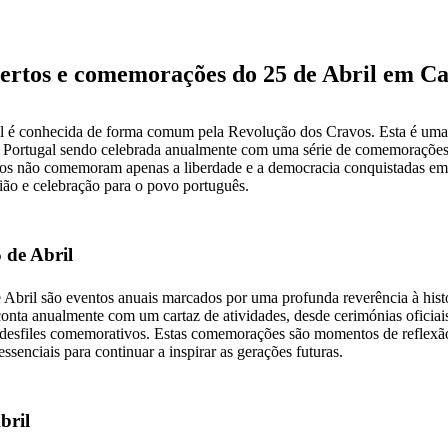
ertos e comemorações do 25 de Abril em C
l é conhecida de forma comum pela Revolução dos Cravos. Esta é uma 
e Portugal sendo celebrada anualmente com uma série de comemorações, c
entos não comemoram apenas a liberdade e a democracia conquistadas 
ão e celebração para o povo português.
de Abril
bril são eventos anuais marcados por uma profunda reverência à hist
onta anualmente com um cartaz de atividades, desde cerimónias oficiais
desfiles comemorativos. Estas comemorações são momentos de reflexão
ssenciais para continuar a inspirar as gerações futuras.
bril