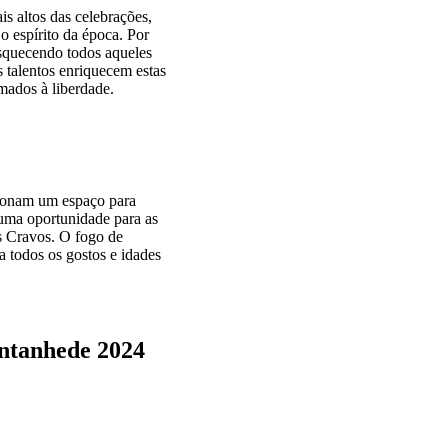
s altos das celebrações,
o espírito da época. Por
esquecendo todos aqueles
 talentos enriquecem estas
ados à liberdade.
rcionam um espaço para
o uma oportunidade para as
s Cravos. O fogo de
a todos os gostos e idades
antanhede 2024