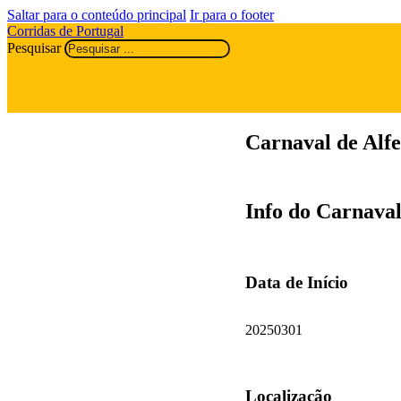
Saltar para o conteúdo principal
Ir para o footer
Corridas de Portugal
Pesquisar
Carnaval de Alf
Info do Carnaval
Data de Início
20250301
Localização