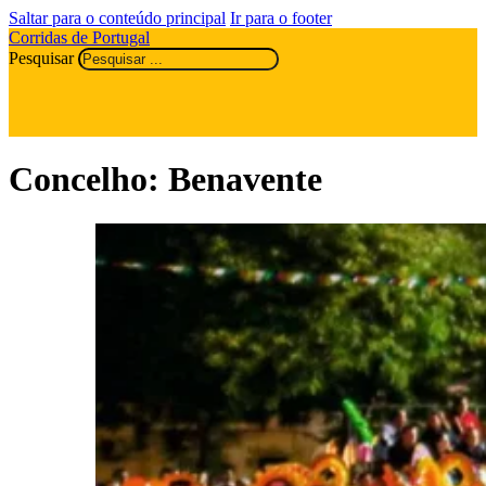
Saltar para o conteúdo principal
Ir para o footer
Corridas de Portugal
Pesquisar
Concelho:
Benavente